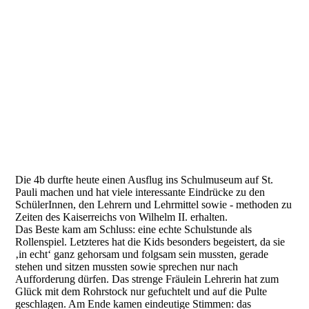
Schulmuseum 6
Die 4b durfte heute einen Ausflug ins Schulmuseum auf St.
Pauli machen und hat viele interessante Eindrücke zu den
SchülerInnen, den Lehrern und Lehrmittel sowie - methoden zu
Zeiten des Kaiserreichs von Wilhelm II. erhalten.
Das Beste kam am Schluss: eine echte Schulstunde als
Rollenspiel. Letzteres hat die Kids besonders begeistert, da sie
‚in echt‘ ganz gehorsam und folgsam sein mussten, gerade
stehen und sitzen mussten sowie sprechen nur nach
Aufforderung dürfen. Das strenge Fräulein Lehrerin hat zum
Glück mit dem Rohrstock nur gefuchtelt und auf die Pulte
geschlagen. Am Ende kamen eindeutige Stimmen: das