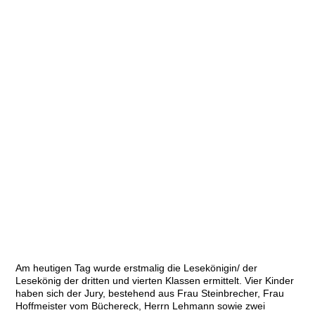
signal-2023-06-19-14-56-50-722
Am heutigen Tag wurde erstmalig die Lesekönigin/ der
Lesekönig der dritten und vierten Klassen ermittelt. Vier Kinder
haben sich der Jury, bestehend aus Frau Steinbrecher, Frau
Hoffmeister vom Büchereck, Herrn Lehmann sowie zwei